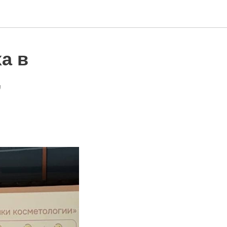
а в
,