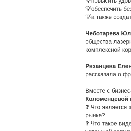
💡повысить удов
💡обеспечить бе
💡а также созда
Чеботарева Юл
общества лазер
комплексной кор
Рязанцева Еле
рассказала о фр
Вместе с бизне
Коломенцевой
❓ Что является 
рынке?
❓ Что такое вид