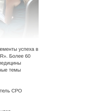
ементы успеха в
HR». Более 60
 медицины
ьные темы
итель СРО
: