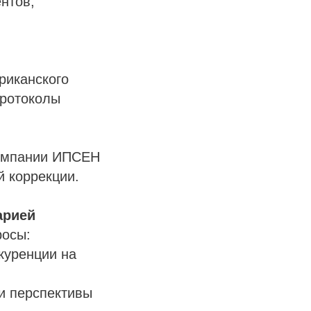
нтов,
риканского
Протоколы
компании ИПСЕН
й коррекции.
арией
росы:
куренции на
 и перспективы